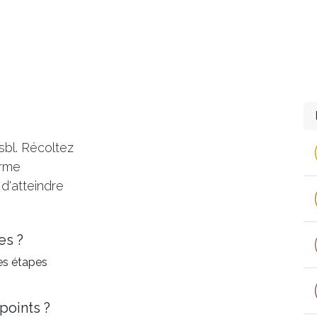
ments
Actualité
Objectifs
Bibliothèque
Contact
sbl. Récoltez
orme
d'atteindre
es ?
es étapes
points ?