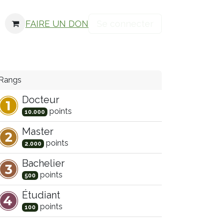
FAIRE UN DON
Se connecter
Rangs
Docteur
point
s
10.000
Master
point
s
2.000
Bachelier
point
s
500
Étudiant
point
s
100